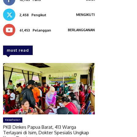
MENGIKUTI
2,458
Pengikut
BERLANGGANAN
61,453
Pelanggan
must read
Kesehatan
PKB Dinkes Papua Barat, 413 Warga
Terlayani di Isim, Dokter Spesialis Ungkap