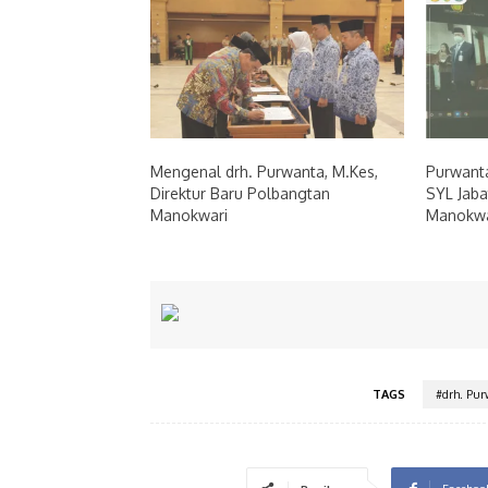
Mengenal drh. Purwanta, M.Kes,
Purwanta
Direktur Baru Polbangtan
SYL Jaba
Manokwari
Manokwa
TAGS
#drh. Pu