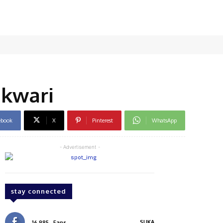
okwari
ebook
X
Pinterest
WhatsApp
- Advertisement -
stay connected
SUKA
16,985
Fans