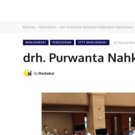
Beranda
Manokwari
drh. Purwanta Nahkodai Polbangtan Manokwari
12 Novembe
MANOKWARI
PENDIDIKAN
STTP MANOKWARI
drh. Purwanta Nah
By
Redaksi