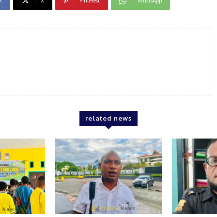
k
X
Pinterest
WhatsApp
related news