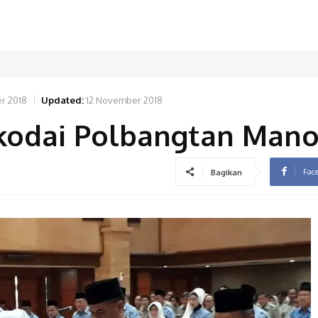
r 2018
Updated:
12 November 2018
kodai Polbangtan Man
Fac
Bagikan