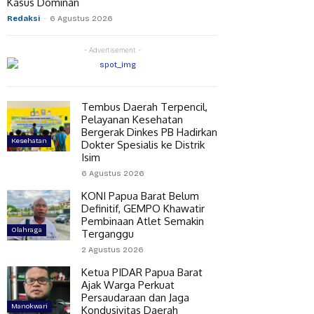
Kasus Dominan
Redaksi
-
6 Agustus 2026
- Advertisement -
Tembus Daerah Terpencil,
Pelayanan Kesehatan
Bergerak Dinkes PB Hadirkan
Kesehatan
Dokter Spesialis ke Distrik
Isim
6 Agustus 2026
KONI Papua Barat Belum
Definitif, GEMPO Khawatir
Pembinaan Atlet Semakin
Olahraga
Terganggu
2 Agustus 2026
Ketua PIDAR Papua Barat
Ajak Warga Perkuat
Persaudaraan dan Jaga
Manokwari
Kondusivitas Daerah