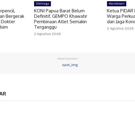
Olahraga
Manokwari
pencil,
KONI Papua Barat Belum
Ketua PIDAR 
an Bergerak
Definitif, GEMPO Khawatir
Warga Perkua
 Dokter
Pembinaan Atlet Semakin
dan Jaga Kon
 Isim
Terganggu
2 Agustus 2026
2 Agustus 2026
- Advertisement -
AR