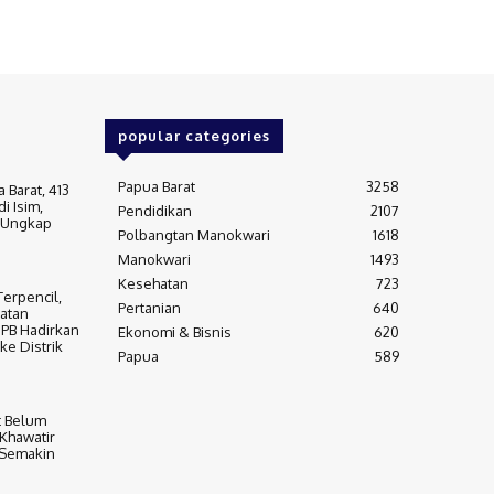
popular categories
Papua Barat
3258
 Barat, 413
i Isim,
Pendidikan
2107
s Ungkap
Polbangtan Manokwari
1618
Manokwari
1493
Kesehatan
723
erpencil,
Pertanian
640
atan
 PB Hadirkan
Ekonomi & Bisnis
620
ke Distrik
Papua
589
t Belum
 Khawatir
 Semakin