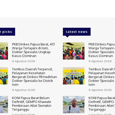
r picks
latest news
PKB Dinkes Papua Barat, 413
PKB Dinkes Papua
Warga Terlayani di Isim,
Warga Terlayani d
Dokter Spesialis Ungkap
Dokter Spesiali
Kasus Dominan
Kasus Dominan
6 Agustus 2026
6 Agustus 2026
Tembus Daerah Terpencil,
Tembus Daerah T
Pelayanan Kesehatan
Pelayanan Keseh
Bergerak Dinkes PB Hadirkan
Bergerak Dinkes
Dokter Spesialis ke Distrik
Dokter Spesialis 
Isim
Isim
6 Agustus 2026
6 Agustus 2026
KONI Papua Barat Belum
KONI Papua Bara
Definitif, GEMPO Khawatir
Definitif, GEMPO
Pembinaan Atlet Semakin
Pembinaan Atlet
Terganggu
Terganggu
2 Agustus 2026
2 Agustus 2026