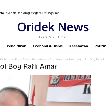
ta Layanan Radiologi Segera Difungsikan
Oridek News
Suara Ufuk Timur
Pendidikan
Ekonomi & Bisnis
Kesehatan
Politik
30 Personil Polisi Tewas Ditembak KKB
Kapolda Papua, Irjen Pol Boy Rafli A
Pol Boy Rafli Amar